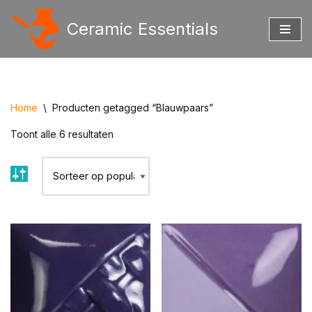
Ceramic Essentials
Ga
naar
de
inhoud
Home
\
Producten getagged “Blauwpaars”
Toont alle 6 resultaten