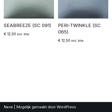
SEABREEZE (SC 091)
PERI-TWINKLE (SC
065)
€
12,50
incl. btw
€
12,50
incl. btw
Neve
| Mogelijk gemaakt door
WordPress