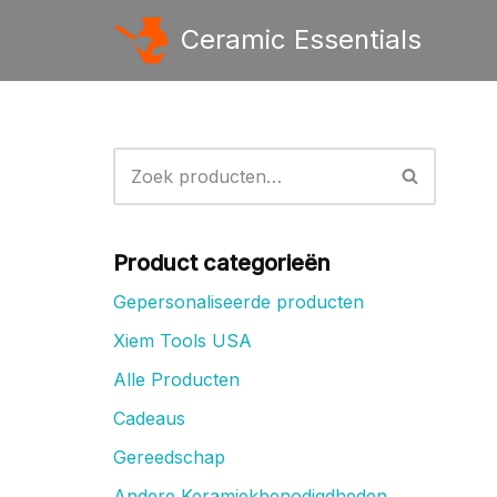
Ceramic Essentials
Ga
naar
de
inhoud
Product categorieën
Gepersonaliseerde producten
Xiem Tools USA
Alle Producten
Cadeaus
Gereedschap
Andere Keramiekbenodigdheden