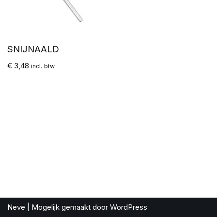
SNIJNAALD
€
3,48
incl. btw
Neve
| Mogelijk gemaakt door
WordPress