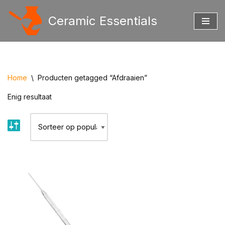
Ceramic Essentials
Ga
naar
de
inhoud
Home
\
Producten getagged “Afdraaien”
Enig resultaat