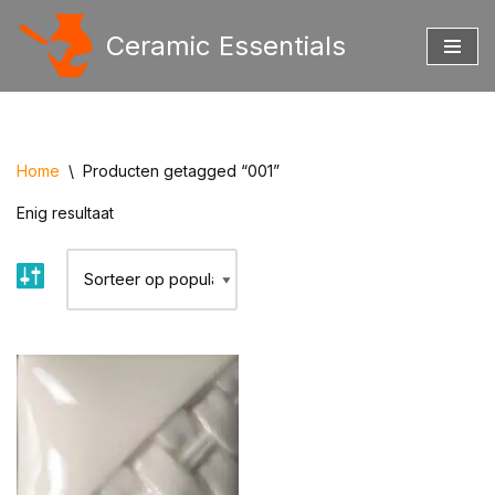
Ceramic Essentials
Ga
naar
de
inhoud
Home
\
Producten getagged “001”
Enig resultaat